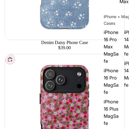
Max
iPhone + Ma
Cases
iPhone
iP
16 Pro
14
Denim Daisy Phone Case
Max
M
$39.00
MagSa
fe
Elegir
fe
iP
iPhone
14
16 Pro
M
MagSa
fe
fe
iPhone
16 Plus
MagSa
fe