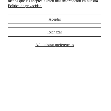
menos que las aceptes. Obtén más información en nuestra
Política de privacidad
Aceptar
COLECCI
Rechazar
Administrar preferencias
Wild West Phone Case
$39.00
Elegir