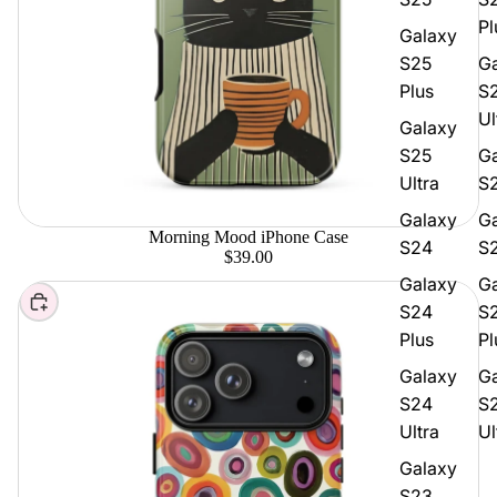
Pl
Galaxy
S25
G
Plus
S
Ul
Galaxy
S25
G
Ultra
S
Galaxy
G
Morning Mood iPhone Case
S24
S2
$39.00
Galaxy
G
Elegir
S24
S
Plus
Pl
Galaxy
G
S24
S
Ultra
Ul
Galaxy
S23