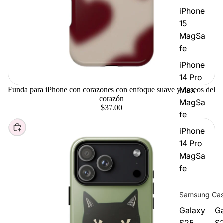
iPhone
15
MagSa
fe
iPhone
14 Pro
Max
Funda para iPhone con corazones con enfoque suave y deseos del
corazón
MagSa
$37.00
fe
Elegir
iPhone
14 Pro
MagSa
fe
Samsung Ca
Galaxy
G
S25
S