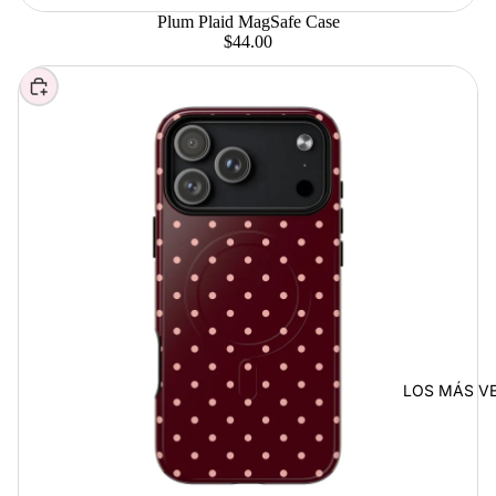
Plum Plaid MagSafe Case
$44.00
Elegir
LOS MÁS V