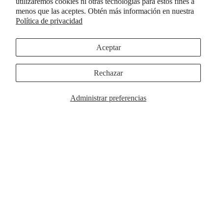
utilizaremos cookies ni otras tecnologías para estos fines a
menos que las aceptes. Obtén más información en nuestra
Política de privacidad
COLECCI
Aceptar
Rechazar
Administrar preferencias
Funda MagSafe Posh de cuadros rosas
$44.00
Elegir