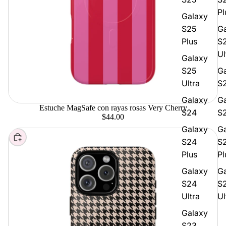
Pl
Galaxy
S25
G
Plus
S
Ul
Galaxy
S25
G
Ultra
S
Galaxy
G
Estuche MagSafe con rayas rosas Very Cherry
S24
S2
$44.00
Galaxy
G
Elegir
S24
S
Plus
Pl
Galaxy
G
S24
S
Ultra
Ul
Galaxy
S23