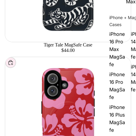
Max
iPhone + Ma
Cases
iPhone
iP
16 Pro
14
Tiger Tale MagSafe Case
Max
M
$44.00
MagSa
fe
Elegir
fe
iP
iPhone
14
16 Pro
M
MagSa
fe
fe
iPhone
16 Plus
MagSa
fe