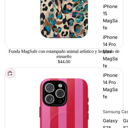
iPhone
15
MagSa
fe
iPhone
14 Pro
Max
Funda MagSafe con estampado animal artístico y leopardo de
ensueño
MagSa
$44.00
fe
Elegir
iPhone
14 Pro
MagSa
fe
Samsung Ca
Galaxy
G
S25
S