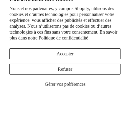
Nous et nos partenaires, y compris Shopify, utilisons des
cookies et d’autres technologies pour personnaliser votre
expérience, vous afficher des publicités et effectuer des
analyses. Nous n’utiliserons pas de cookies ou d’autres
technologies à ces fins sans votre consentement. En savoir
plus dans notre
Politique de confidentialité
Étui pour AirPods Max de style
Été dans les Hamptons | Étui
cowgirl Kickin' It | Western
AirPods Max à rayures roses
Accepter
Coquette
$32.00
$32.00
Refuser
Choisir
Gérer vos préférences
Étui AirPods Max inspiré des
Rubans et nœuds | Étui AirPods