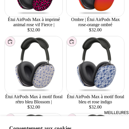
Étui AirPods Max à imprimé
Ombre | Étui AirPods Max
animal rose vif Fierce |
rose-orange ombré
$32.00
$32.00
Choisir
Choisir
Étui AirPods Max à motif floral
Étui AirPods Max à motif floral
rétro bleu Blossom |
bleu et rose indigo
$32.00
$32.00
MEILLEURES
Choisir
Choisir
Consentement aux cookies