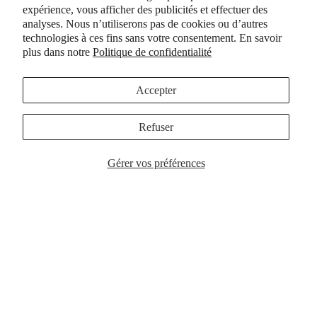
expérience, vous afficher des publicités et effectuer des
analyses. Nous n’utiliserons pas de cookies ou d’autres
technologies à ces fins sans votre consentement. En savoir
plus dans notre
Politique de confidentialité
Bloomscape | Floral iPhone
Lavender Love | Floral iPhone
Case
Case
Accepter
$39.00
$39.00
Choisir
Choisir
Refuser
Gérer vos préférences
Spotted Daisy | Floral iPhone
Bloom Mood | Floral iPhone
Case
Case
$39.00
$39.00
Choisir
Choisir